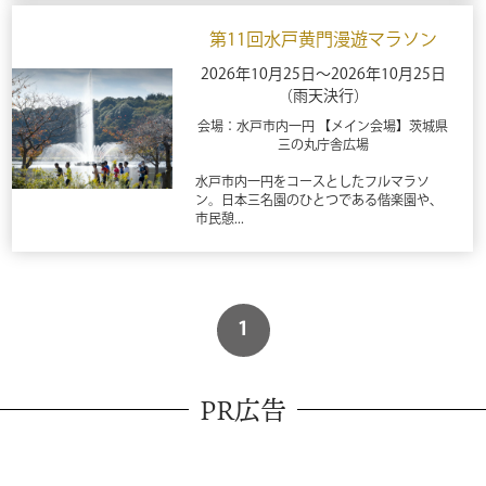
第11回水戸黄門漫遊マラソン
2026年10月25日～2026年10月25日
（雨天決行）
会場：水戸市内一円 【メイン会場】茨城県
三の丸庁舎広場
水戸市内一円をコースとしたフルマラソ
ン。日本三名園のひとつである偕楽園や、
市民憩...
1
PR広告