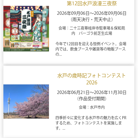
第12回水戸浪漫三夜祭
2026年09月06日～2026年09月06日
（雨天決行・荒天中止）
会場：二十三夜尊桂岸寺駐車場＆保和苑
内 パーゴラ前芝生広場
今年で12回目を迎える恒例イベント。会場
内では、飲食ブースや雑貨等の物販ブース
の...
水戸の歳時記フォトコンテスト
2026
2026年06月21日～2026年11月30日
（作品受付期間）
会場：水戸市内
四季折々に変化する水戸市の魅力を広くPR
するため、フォトコンテストを実施しま
す。...