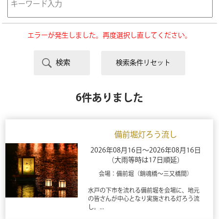
エラーが発生しました。再度選択し直してください。
検索条件リセット
6件ありました
備前堀灯ろう流し
2026年08月16日～2026年08月16日
（大雨等時は17日順延）
会場：備前堀（銷魂橋～三又橋間）
水戸の下市を流れる備前堀を会場に、地元
の皆さんが中心となり実施される灯ろう流
し。...