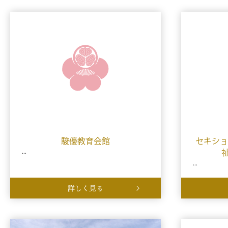
駿優教育会館
セキショ
...
祉
...
詳しく見る