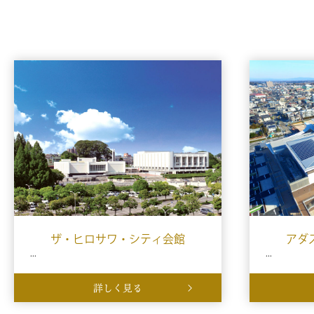
ザ・ヒロサワ・シティ会館
アダ
...
...
詳しく見る