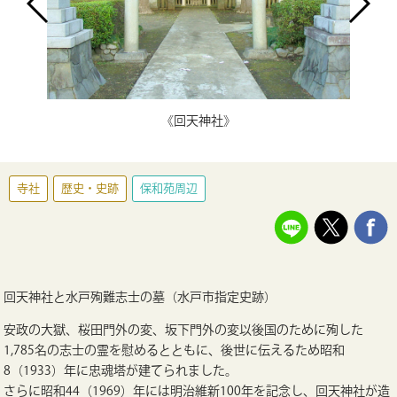
《回天神社》
寺社
歴史・史跡
保和苑周辺
回天神社と水戸殉難志士の墓（水戸市指定史跡）
安政の大獄、桜田門外の変、坂下門外の変以後国のために殉した
1,785名の志士の霊を慰めるとともに、後世に伝えるため昭和
8（1933）年に忠魂塔が建てられました。
さらに昭和44（1969）年には明治維新100年を記念し、回天神社が造