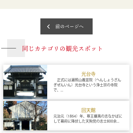
前のページへ
同じカテゴリの観光スポット
光台寺
正式には遍照山義宣院（へんしょうざん
ぎぜんいん）光台寺という浄土宗の寺院
で、...
回天館
元治元（1864）年、尊王攘夷の志なかばに
して幕府に降伏した天狗党の志士800余...