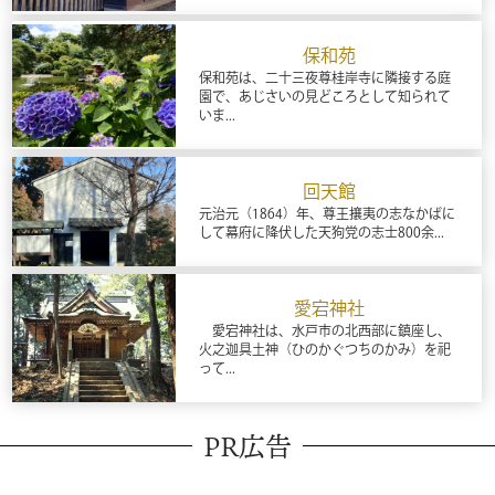
保和苑
保和苑は、二十三夜尊桂岸寺に隣接する庭
園で、あじさいの見どころとして知られて
いま...
回天館
元治元（1864）年、尊王攘夷の志なかばに
して幕府に降伏した天狗党の志士800余...
愛宕神社
愛宕神社は、水戸市の北西部に鎮座し、
火之迦具土神（ひのかぐつちのかみ）を祀
って...
PR広告