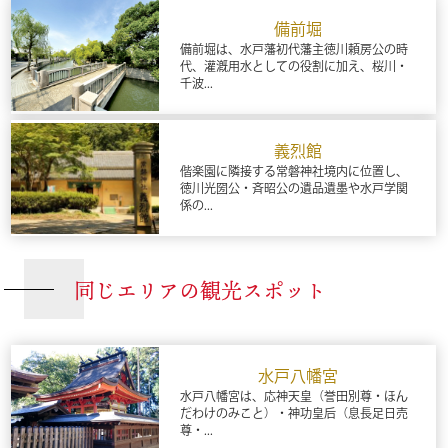
備前堀
備前堀は、水戸藩初代藩主徳川頼房公の時
代、灌漑用水としての役割に加え、桜川・
千波...
義烈館
偕楽園に隣接する常磐神社境内に位置し、
徳川光圀公・斉昭公の遺品遺墨や水戸学関
係の...
同じエリアの観光スポット
水戸八幡宮
水戸八幡宮は、応神天皇（誉田別尊・ほん
だわけのみこと）・神功皇后（息長足日売
尊・...