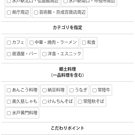
水戸駅北口・弘道館周辺
水戸駅南口・市役所周辺
県庁周辺
芸術館・京成百貨店周辺
カテゴリを指定
カフェ
中華・焼肉・ラーメン
和食
居酒屋・バー
洋食・エスニック
郷土料理
（一品料理を含む）
あんこう料理
納豆料理
うなぎ
常陸牛
奥久慈しゃも
けんちんそば
常陸秋そば
水戸黄門料理
こだわりポイント