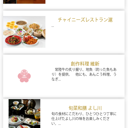
チャイニーズレストラン滬
...
創作料理 維新
常陸牛の炙り握り、地魚（釣った魚もあ
り）を提供。 他にも、あんこう料理、う
なぎ...
旬菜和膳 よし川
旬の食材にこだわり、ひとつひとつ丁寧に
仕上げたよし川の味をお楽しみくださ
い。...