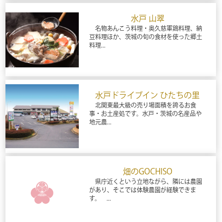
水戸 山翠
名物あんこう料理・奥久慈軍鶏料理、納
豆料理ほか、茨城の旬の食材を使った郷土
料理...
水戸ドライブイン ひたちの里
北関東最大級の売り場面積を誇るお食
事・お土産処です。水戸・茨城の名産品や
地元農...
畑のGOCHISO
県庁近くという立地ながら、隣には農園
があり、そこでは体験農園が経験できま
す。 ...