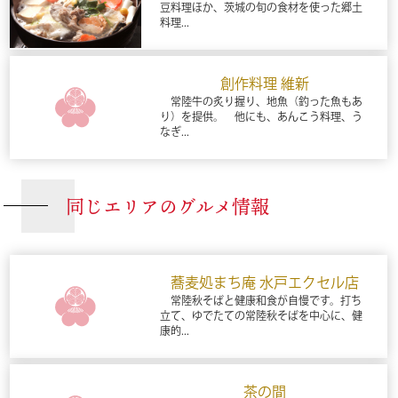
豆料理ほか、茨城の旬の食材を使った郷土
料理...
創作料理 維新
常陸牛の炙り握り、地魚（釣った魚もあ
り）を提供。 他にも、あんこう料理、う
なぎ...
同じエリアのグルメ情報
蕎麦処まち庵 水戸エクセル店
常陸秋そばと健康和食が自慢です。打ち
立て、ゆでたての常陸秋そばを中心に、健
康的...
茶の間