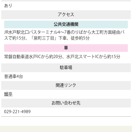
あり
アクセス
公共交通機関
JR水戸駅北口バスターミナル4～7番のりばから大工町方面経由バ
スで約15分、「泉町三丁目」下車、徒歩約5分
車
常磐自動車道水戸ICから約20分、水戸北スマートICから約15分
駐車場
普通車4台
関連リンク
鰻亭
お問い合わせ先
029-221-4989