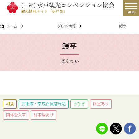
MENU
ホーム
グルメ情報
鰻亭
鰻亭
ばんてい
和食
芸術館・京成百貨店周辺
うなぎ
個室あり
団体受入可
駐車場あり