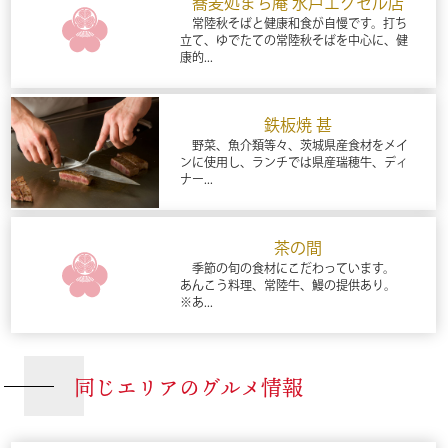
蕎麦処まち庵 水戸エクセル店
常陸秋そばと健康和食が自慢です。打ち
立て、ゆでたての常陸秋そばを中心に、健
康的...
鉄板焼 甚
野菜、魚介類等々、茨城県産食材をメイ
ンに使用し、ランチでは県産瑞穂牛、ディ
ナー...
茶の間
季節の旬の食材にこだわっています。
あんこう料理、常陸牛、鰻の提供あり。
※あ...
同じエリアのグルメ情報