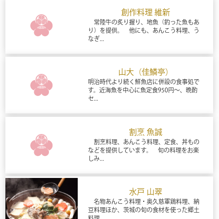
創作料理 維新
常陸牛の炙り握り、地魚（釣った魚もあ
り）を提供。 他にも、あんこう料理、う
なぎ...
山大（佳鱗亭）
明治時代より続く鮮魚店に併設の食事処で
す。近海魚を中心に魚定食950円～、晩酌
セ...
割烹 魚誠
割烹料理、あんこう料理、定食、丼もの
などを提供しています。 旬の料理をお楽
しみ...
水戸 山翠
名物あんこう料理・奥久慈軍鶏料理、納
豆料理ほか、茨城の旬の食材を使った郷土
料理...