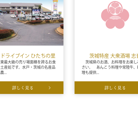
ドライブイン ひたちの里
茨城特産 大衆酒場 志
東最大級の売り場面積を誇るお食
茨城県のお酒、お料理をお楽し
お土産処です。水戸・茨城の名産品
さい。 あんこう料理や常陸牛、
...
理も提供...
詳しく見る
詳しく見る