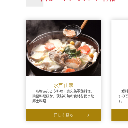
水戸 山翠
名物あんこう料理・奥久慈軍鶏料理、
鰻料
納豆料理ほか、茨城の旬の食材を使った
すの
郷土料理...
す。...
詳しく見る