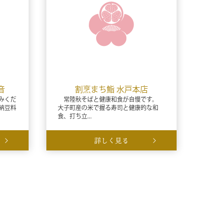
音
割烹まち鮨 水戸本店
みくだ
常陸秋そばと健康和食が自慢です。
納豆料
大子町産の米で握る寿司と健康的な和
食、打ち立...
詳しく見る