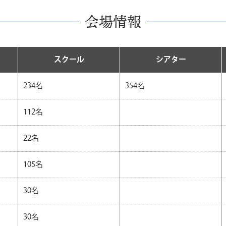
会場情報
スクール
シアター
234名
354名
112名
22名
105名
30名
30名