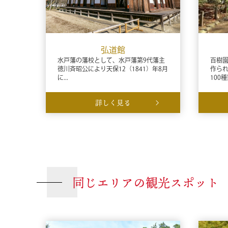
弘道館
水戸藩の藩校として、水戸藩第9代藩主
百樹園
徳川斉昭公により天保12（1841）年8月
作ら
に...
100種類
詳しく見る
同じエリアの観光スポット