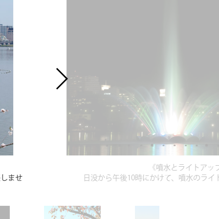
《噴水とライトアッ
楽しませ
日没から午後10時にかけて、噴水のライ