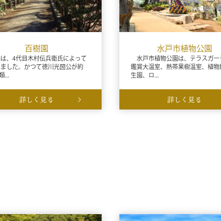
百樹園
水戸市植物公園
は、4代目木村伝兵衛氏によって
水戸市植物公園は、テラスガー
れました。かつて徳川光圀公が約
鑑賞大温室、熱帯果樹温室、植物
...
生園、ロ...
詳しく見る
詳しく見る