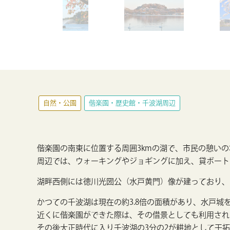
自然・公園
偕楽園・歴史館・千波湖周辺
偕楽園の南東に位置する周囲3kmの湖で、市民の憩い
周辺では、ウォーキングやジョギングに加え、貸ボート
湖畔西側には徳川光圀公（水戸黄門）像が建っており、
かつての千波湖は現在の約3.8倍の面積があり、水戸
近くに偕楽園ができた際は、その借景としても利用され
その後大正時代に入り千波湖の3分の2が耕地として干