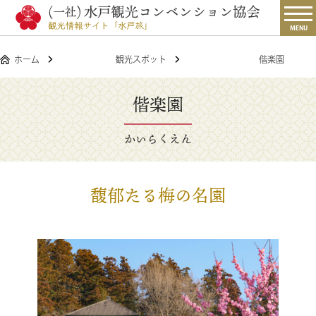
MENU
ホーム
観光スポット
偕楽園
偕楽園
かいらくえん
馥郁たる梅の名園