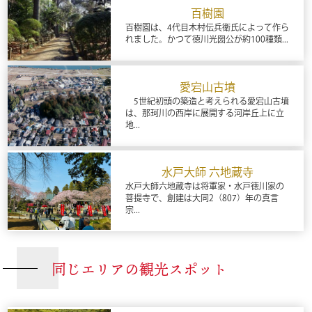
百樹園
百樹園は、4代目木村伝兵衛氏によって作ら
れました。かつて徳川光圀公が約100種類...
愛宕山古墳
5世紀初頭の築造と考えられる愛宕山古墳
は、那珂川の西岸に展開する河岸丘上に立
地...
水戸大師 六地蔵寺
水戸大師六地蔵寺は将軍家・水戸徳川家の
菩提寺で、創建は大同2（807）年の真言
宗...
同じエリアの観光スポット