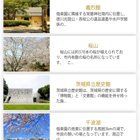
義烈館
偕楽園に隣接する常磐神社境内に位置し、
徳川光圀公・斉昭公の遺品遺墨や水戸学関
係の...
桜山
桜山には約370本の桜が植えられてお
り、市内有数の桜の名所になっていま
す。 こ...
茨城県立歴史館
茨城県立歴史館は、茨城県の歴史に関する
「博物館」と「文書館」の機能を併せ持っ
た施...
千波湖
偕楽園の南東に位置する周囲3kmの湖で、
市民の憩いの場となっています。周辺で
は、...