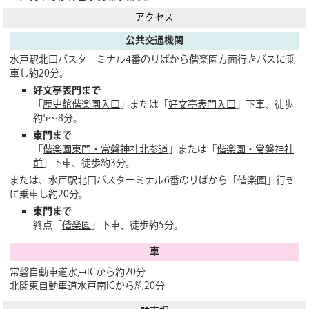
アクセス
公共交通機関
水戸駅北口バスターミナル4番のりばから偕楽園方面行きバスに乗
車し約20分。
好文亭表門まで
「
歴史館偕楽園入口
」または「
好文亭表門入口
」下車、徒歩
約5～8分。
東門まで
「
偕楽園東門・常磐神社北参道
」または「
偕楽園・常磐神社
前
」下車、徒歩約3分。
または、水戸駅北口バスターミナル6番のりばから「偕楽園」行き
に乗車し約20分。
東門まで
終点「
偕楽園
」下車、徒歩約5分。
車
常磐自動車道水戸ICから約20分
北関東自動車道水戸南ICから約20分