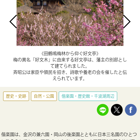
《田鶴鳴梅林から仰ぐ好文亭》
梅の異名「好文木」に由来する好文亭は、藩主の別邸とし
て建てられました。
斉昭公は家臣や領民を招き、詩歌や養老の会を催したと伝
えられています。
歴史・史跡
自然・公園
偕楽園・歴史館・千波湖周辺
偕楽園は、金沢の兼六園・岡山の後楽園とともに日本三名園のひとつ