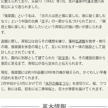
に数えられており、天保13（1842）年7月、水戸藩第9代藩主徳川斉
昭公により造られました。
「偕楽園」という名は、「古の人は民と偕に楽しむ、故に能く楽しむ
なり」という中国の古典『孟子』の一節から名づけられており、「領
民と偕に楽しむ」場にしたいという斉昭公の強い想いが感じられま
す。
造園に際し、斉昭公は自らその構想を練り、藩校
弘道館
を勉学・修行
の場、偕楽園を休息の場として、互いに対をなす一体の施設として設
計したとされています。
また、園内に別邸として建てられた「
好文亭
」も、その建設位置から
意匠に至るまで、斉昭公が自ら定めたと伝えられます。
現在、偕楽園には約100品種3,000本の梅が植えられ、かぐわしい早春
の訪れを告げてくれます。
2月中旬から3月にかけての「
水戸の梅まつり
」を皮切りに、桜、つつ
じ、秋には萩、初冬には二季咲桜と、花々が季節を届けてくれます。
基本情報