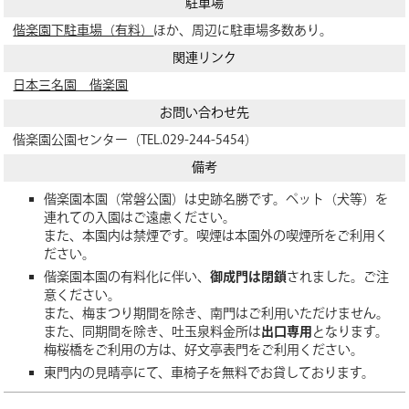
駐車場
偕楽園下駐車場（有料）
ほか、周辺に駐車場多数あり。
関連リンク
日本三名園 偕楽園
お問い合わせ先
偕楽園公園センター（TEL.029-244-5454）
備考
偕楽園本園（常磐公園）は史跡名勝です。ペット（犬等）を
連れての入園はご遠慮ください。
また、本園内は禁煙です。喫煙は本園外の喫煙所をご利用く
ださい。
偕楽園本園の有料化に伴い、
御成門は閉鎖
されました。ご注
意ください。
また、梅まつり期間を除き、南門はご利用いただけません。
また、同期間を除き、吐玉泉料金所は
出口専用
となります。
梅桜橋をご利用の方は、好文亭表門をご利用ください。
東門内の見晴亭にて、車椅子を無料でお貸しております。