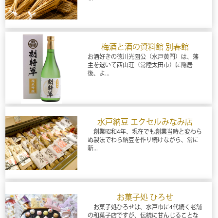
梅酒と酒の資料館 別春館
お酒好きの徳川光圀公（水戸黄門）は、藩
主を退いて西山荘（常陸太田市）に隠居
後、よ...
水戸納豆 エクセルみなみ店
創業昭和4年、現在でも創業当時と変わら
ぬ製法でわら納豆を作り続けながら、常に
新...
お菓子処 ひろせ
お菓子処ひろせは、水戸市に4代続く老舗
の和菓子店ですが、伝統に甘んじることな