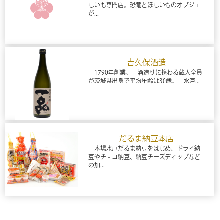
しいも専門店。恐竜とほしいものオブジェ
が...
吉久保酒造
1790年創業。 酒造りに携わる蔵人全員
が茨城県出身で平均年齢は30歳。 水戸...
だるま納豆本店
本場水戸だるま納豆をはじめ、ドライ納
豆やチョコ納豆、納豆チーズディップなど
の加...