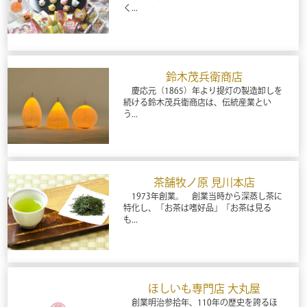
く...
鈴木茂兵衛商店
慶応元（1865）年より提灯の製造卸しを
続ける鈴木茂兵衛商店は、伝統産業とい
う...
茶舗牧ノ原 見川本店
1973年創業。 創業当時から深蒸し茶に
特化し、「お茶は嗜好品」「お茶は見る
も...
ほしいも専門店 大丸屋
創業明治参拾年、110年の歴史を誇るほ