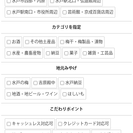
水戸市西部・内原
水戸駅北口・弘道館周辺
水戸駅南口・市役所周辺
芸術館・京成百貨店周辺
カテゴリを指定
お酒
その他土産品
梅干・梅製品・漬物
水産・農畜産物
納豆
菓子
雑貨・工芸品
地元みやげ
水戸の梅
吉原殿中
水戸納豆
地酒・地ビール・ワイン
ほしいも
こだわりポイント
キャッシュレス対応可
クレジットカード対応可