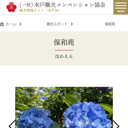
MENU
ホーム
観光スポット
保和苑
保和苑
ほわえん