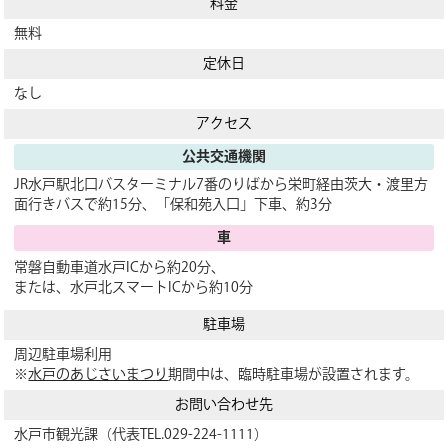
料金
無料
定休日
なし
アクセス
公共交通機関
JR水戸駅北口バスターミナル7番のりばから栄町経由茨大・渡里方
面行きバスで約15分、「保和苑入口」下車、約3分
車
常磐自動車道水戸ICから約20分、
または、水戸北スマートICから約10分
駐車場
周辺駐車場利用
※
水戸のあじさいまつり
期間中は、臨時駐車場が設置されます。
お問い合わせ先
水戸市観光課（代表TEL.029-224-1111）