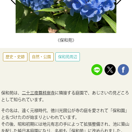
《保和苑》
歴史・史跡
自然・公園
保和苑周辺
保和苑は、
二十三夜尊桂岸寺
に隣接する庭園で、あじさいの見どころ
として知られています。
その名は、遠く元禄時代、徳川光圀公が寺の庭を愛されて「保和園」
と名づけたのが始まりといわれています。
その後、昭和初期には地元有志の手によって拡張整備され、池に築山
を配した純日本庭園になり、名前も「保和苑」に改められました。