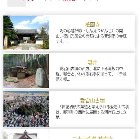
祇園寺
明の心越禅師（しんえつぜんじ）の開
山、徳川光圀公の開基による曹洞宗の寺院
です。...
曝井
愛宕山古墳の西方、北に下る滝坂の中
程、曝台といわれる右手にあって、「千歳
湧く曝...
愛宕山古墳
5世紀初頭の築造と考えられる愛宕山古墳
は、那珂川の西岸に展開する河岸丘上に立
地...