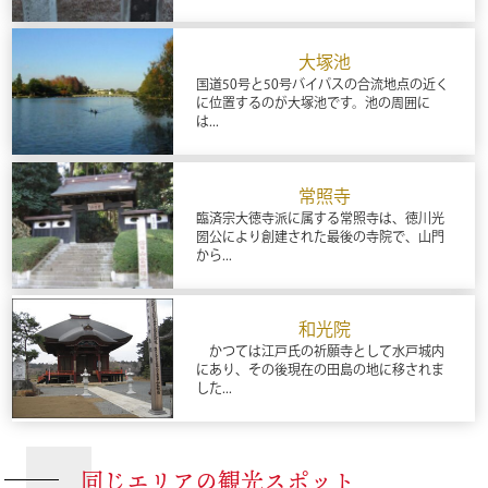
大塚池
国道50号と50号バイパスの合流地点の近く
に位置するのが大塚池です。池の周囲に
は...
常照寺
臨済宗大徳寺派に属する常照寺は、徳川光
圀公により創建された最後の寺院で、山門
から...
和光院
かつては江戸氏の祈願寺として水戸城内
にあり、その後現在の田島の地に移されま
した...
同じエリアの観光スポット