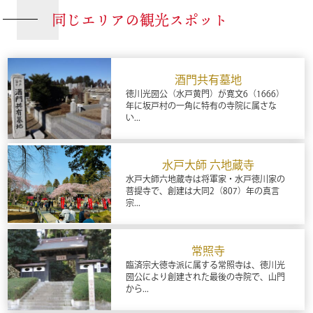
同じエリアの観光スポット
酒門共有墓地
徳川光圀公（水戸黄門）が寛文6（1666）
年に坂戸村の一角に特有の寺院に属さな
い...
水戸大師 六地蔵寺
水戸大師六地蔵寺は将軍家・水戸徳川家の
菩提寺で、創建は大同2（807）年の真言
宗...
常照寺
臨済宗大徳寺派に属する常照寺は、徳川光
圀公により創建された最後の寺院で、山門
から...