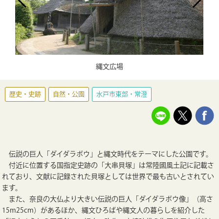
縄文広場
歴史・史跡
自然・公園
水戸市東部・常澄
伝説の巨人「ダイダラボウ」と縄文時代をテーマにした公園です。
付近に位置する国指定史跡の「大串貝塚」は常陸國風土記に記載さ
れており、文献に記録された貝塚としては世界で最も古いとされてい
ます。
また、奈良の大仏より大きい伝説の巨人「ダイダラボウ像」（高さ
15m25cm）があるほか、縄文ひろばや縄文人の暮らしを紹介した