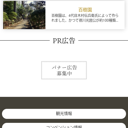
百樹園
百樹園は、4代目木村伝兵衛氏によって作ら
れました。かつて徳川光圀公が約100種類...
PR広告
観光情報
コンベンション情報