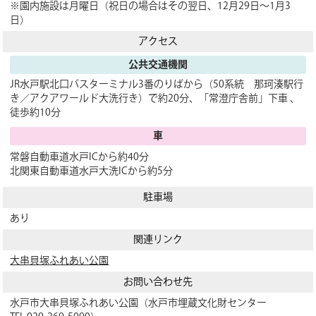
※園内施設は月曜日（祝日の場合はその翌日、12月29日～1月3
日）
アクセス
公共交通機関
JR水戸駅北口バスターミナル3番のりばから（50系統 那珂湊駅行
き／アクアワールド大洗行き）で約20分、「常澄庁舎前」下車 、
徒歩約10分
車
常磐自動車道水戸ICから約40分
北関東自動車道水戸大洗ICから約5分
駐車場
あり
関連リンク
大串貝塚ふれあい公園
お問い合わせ先
水戸市大串貝塚ふれあい公園（水戸市埋蔵文化財センター