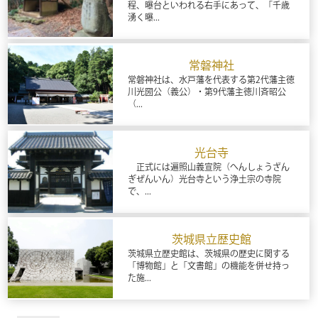
程、曝台といわれる右手にあって、「千歳
湧く曝...
常磐神社
常磐神社は、水戸藩を代表する第2代藩主徳
川光圀公（義公）・第9代藩主徳川斉昭公
（...
光台寺
正式には遍照山義宣院（へんしょうざん
ぎぜんいん）光台寺という浄土宗の寺院
で、...
茨城県立歴史館
茨城県立歴史館は、茨城県の歴史に関する
「博物館」と「文書館」の機能を併せ持っ
た施...