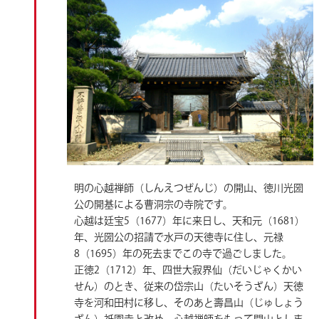
明の心越禅師（しんえつぜんじ）の開山、徳川光圀
公の開基による曹洞宗の寺院です。
心越は廷宝5（1677）年に来日し、天和元（1681）
年、光圀公の招請で水戸の天徳寺に住し、元禄
8（1695）年の死去までこの寺で過ごしました。
正徳2（1712）年、四世大寂界仙（だいじゃくかい
せん）のとき、従来の岱宗山（たいそうざん）天徳
寺を河和田村に移し、そのあと壽昌山（じゅしょう