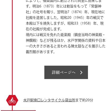
によって、偕楽園内に創立された祠堂に由来しま
す。明治6（1873）年には勅旨をもって「常磐神
社」の社号を賜り、翌明治7（1874）年、現在地に
社殿を造営しました。昭和20（1945）年の戦災で
本殿以下を焼失しますが、昭和33（1958）年、現
在の社殿が完成します。
境内には戦災を免れた能楽殿（鎮座当時の神楽殿・
神饌殿）などが残るほか、水戸学関係の資料や日本
一の大きさがあると言われる陣太鼓などを展示した
義烈館があります。
詳細ページへ
水戸駅南口レンタサイクル貸出所
まで約20分