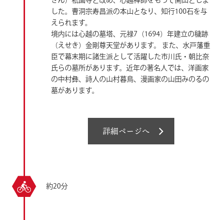
ざん）祇園寺と改め、心越禅師をもって開山としま
した。曹洞宗寿昌派の本山となり、知行100石を与
えられます。
境内には心越の墓塔、元禄7（1694）年建立の穢跡
（えせき）金剛尊天堂があります。 また、水戸藩重
臣で幕末期に諸生派として活躍した市川氏・朝比奈
氏らの墓所があります。近年の著名人では、洋画家
の中村彝、詩人の山村暮鳥、漫画家の山田みのるの
墓があります。
詳細ページへ
約20分