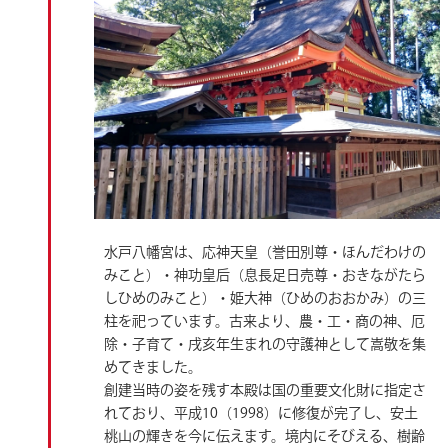
水戸八幡宮は、応神天皇（誉田別尊・ほんだわけの
みこと）・神功皇后（息長足日売尊・おきながたら
しひめのみこと）・姫大神（ひめのおおかみ）の三
柱を祀っています。古来より、農・工・商の神、厄
除・子育て・戌亥年生まれの守護神として嵩敬を集
めてきました。
創建当時の姿を残す本殿は国の重要文化財に指定さ
れており、平成10（1998）に修復が完了し、安土
桃山の輝きを今に伝えます。境内にそびえる、樹齢