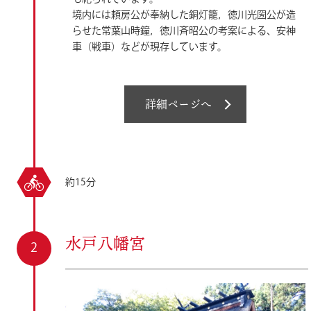
境内には頼房公が奉納した銅灯籠，徳川光圀公が造
らせた常葉山時鐘，徳川斉昭公の考案による、安神
車（戦車）などが現存しています。
詳細ページへ
約15分
水戸八幡宮