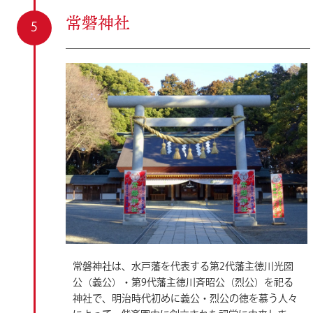
常磐神社
常磐神社は、水戸藩を代表する第2代藩主徳川光圀
公（義公）・第9代藩主徳川斉昭公（烈公）を祀る
神社で、明治時代初めに義公・烈公の徳を慕う人々